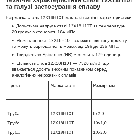
та галузі застосування сплаву
Неіржавка сталь 12Х18Н10Т має такі технічні характеристики:
Допустима напруга сталі 12Х18Н10T за температури
20 градусів становить 184 МПа.
Межі плинності 12Х18Н10Т залежить від типу прокату
та можуть варіюватися в межах від 196 до 235 МПа.
Твердість за Брінеллю (HB) становить 179 одиниць.
Щільність сталі 12Х18Н10Т — 7920 кг/м3, що
вважається досить високим показником серед
аналогічних неіржавких сплавів.
Прокат
Марка сталі
Розмір, мм
Труба
12Х18Н10Т
8х2,0
Труба
12Х18Н10Т
10х1,0
Труба
12Х18Н10Т
10х2,0