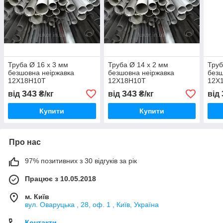
Труба Ø 16 х 3 мм
Труба Ø 14 х 2 мм
Труб
безшовна неіржавка
безшовна неіржавка
безш
12Х18Н10Т
12Х18Н10Т
12Х
343
343
від
₴/кг
від
₴/кг
від
Купити
Купити
Про нас
97% позитивних з 30 відгуків за рік
Працює з 10.05.2018
м. Київ
вул. Оваруцька , 28, оф. 1 , Київ, Україна
Контакти