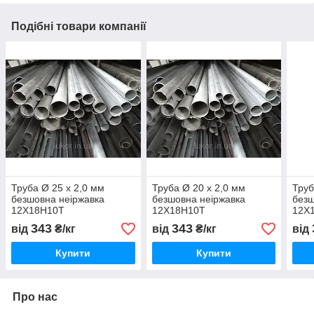
Подібні товари компанії
Труба Ø 25 х 2,0 мм
Труба Ø 20 х 2,0 мм
Труб
безшовна неіржавка
безшовна неіржавка
безш
12Х18Н10Т
12Х18Н10Т
12Х
343
343
від
₴/кг
від
₴/кг
від
Купити
Купити
Про нас