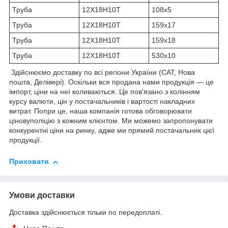
Труба
12Х18Н10Т
108х5
Труба
12Х18Н10Т
159х17
Труба
12Х18Н10Т
159х18
Труба
12Х18Н10Т
530х10
Здійснюємо доставку по всі регіони України (САТ, Нова
пошта, Делівері). Оскільки вся продана нами продукція — це
імпорт, ціни на неї коливаються. Це пов'язано з колінням
курсу валюти, цін у постачальників і вартості накладних
витрат. Попри це, наша компанія готова обговорювати
ціновуполіцію з кожним клієнтом. Ми можемо запропонувати
конкурентні ціни на ринку, адже ми прямий постачальник цієї
продукції.
Приховати
Умови доставки
Доставка здійснюється тільки по передоплаті.