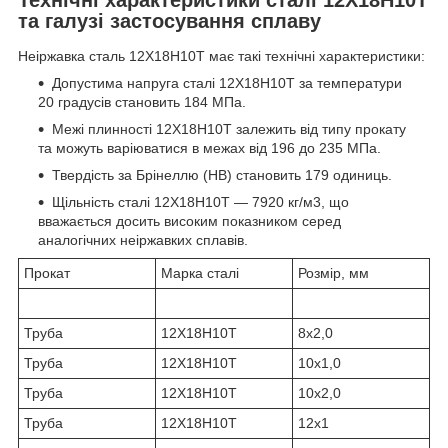
та галузі застосування сплаву
Неіржавка сталь 12Х18Н10Т має такі технічні характеристики:
Допустима напруга сталі 12Х18Н10T за температури
20 градусів становить 184 МПа.
Межі плинності 12Х18Н10Т залежить від типу прокату
та можуть варіюватися в межах від 196 до 235 МПа.
Твердість за Брінеллю (HB) становить 179 одиниць.
Щільність сталі 12Х18Н10Т — 7920 кг/м3, що
вважається досить високим показником серед
аналогічних неіржавких сплавів.
Прокат
Марка сталі
Розмір, мм
Труба
12Х18Н10Т
8х2,0
Труба
12Х18Н10Т
10х1,0
Труба
12Х18Н10Т
10х2,0
Труба
12Х18Н10Т
12х1