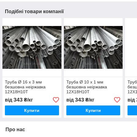
Подібні товари компанії
Труба Ø 16 х 3 мм
Труба Ø 10 х 1 мм
Труб
безшовна неіржавка
безшовна неіржавка
безш
12Х18Н10Т
12Х18Н10Т
12Х
343
343
від
₴/кг
від
₴/кг
від
Купити
Купити
Про нас