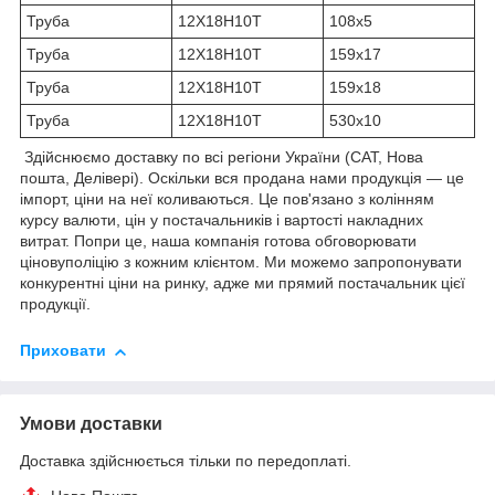
Труба
12Х18Н10Т
108х5
Труба
12Х18Н10Т
159х17
Труба
12Х18Н10Т
159х18
Труба
12Х18Н10Т
530х10
Здійснюємо доставку по всі регіони України (САТ, Нова
пошта, Делівері). Оскільки вся продана нами продукція — це
імпорт, ціни на неї коливаються. Це пов'язано з колінням
курсу валюти, цін у постачальників і вартості накладних
витрат. Попри це, наша компанія готова обговорювати
ціновуполіцію з кожним клієнтом. Ми можемо запропонувати
конкурентні ціни на ринку, адже ми прямий постачальник цієї
продукції.
Приховати
Умови доставки
Доставка здійснюється тільки по передоплаті.