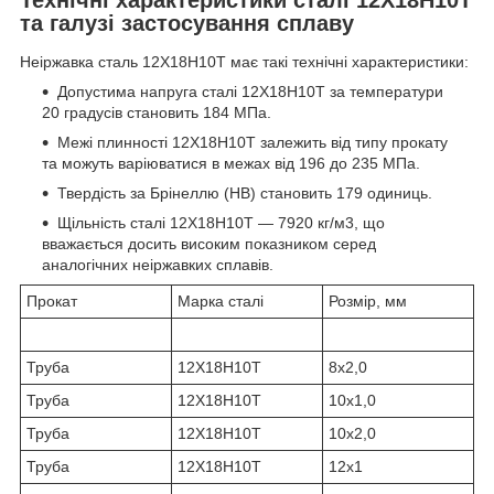
та галузі застосування сплаву
Неіржавка сталь 12Х18Н10Т має такі технічні характеристики:
Допустима напруга сталі 12Х18Н10T за температури
20 градусів становить 184 МПа.
Межі плинності 12Х18Н10Т залежить від типу прокату
та можуть варіюватися в межах від 196 до 235 МПа.
Твердість за Брінеллю (HB) становить 179 одиниць.
Щільність сталі 12Х18Н10Т — 7920 кг/м3, що
вважається досить високим показником серед
аналогічних неіржавких сплавів.
Прокат
Марка сталі
Розмір, мм
Труба
12Х18Н10Т
8х2,0
Труба
12Х18Н10Т
10х1,0
Труба
12Х18Н10Т
10х2,0
Труба
12Х18Н10Т
12х1