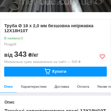
Труба Ø 18 х 2,0 мм безшовна неіржавка
12Х18Н10Т
В наявності
Роздріб
343
від
₴/кг
Мінімальна сума замовлення на сайті — 500 ₴
Купити
Опис
Характеристики
Доставка
Оплата
Умови п
Опис
Технічні характеристики сталі 12Х18Н10Т