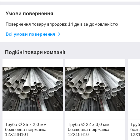
Умови повернення
Повернення товару впродовж 14 днів за домовленістю
Всі умови повернення
Подібні товари компанії
Труба Ø 25 х 2,0 мм
Труба Ø 22 х 3,0 мм
Труб
безшовна неіржавка
безшовна неіржавка
безш
12Х18Н10Т
12Х18Н10Т
12Х