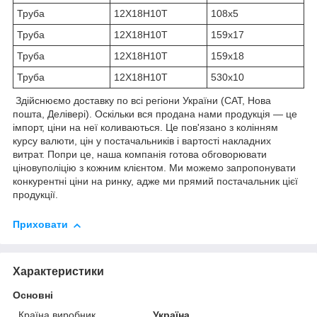
Труба
12Х18Н10Т
108х5
Труба
12Х18Н10Т
159х17
Труба
12Х18Н10Т
159х18
Труба
12Х18Н10Т
530х10
Здійснюємо доставку по всі регіони України (САТ, Нова
пошта, Делівері). Оскільки вся продана нами продукція — це
імпорт, ціни на неї коливаються. Це пов'язано з колінням
курсу валюти, цін у постачальників і вартості накладних
витрат. Попри це, наша компанія готова обговорювати
ціновуполіцію з кожним клієнтом. Ми можемо запропонувати
конкурентні ціни на ринку, адже ми прямий постачальник цієї
продукції.
Приховати
Характеристики
Основні
Країна виробник
Україна