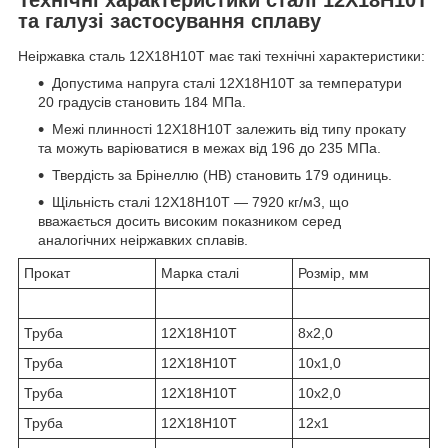
та галузі застосування сплаву
Неіржавка сталь 12Х18Н10Т має такі технічні характеристики:
Допустима напруга сталі 12Х18Н10T за температури
20 градусів становить 184 МПа.
Межі плинності 12Х18Н10Т залежить від типу прокату
та можуть варіюватися в межах від 196 до 235 МПа.
Твердість за Брінеллю (HB) становить 179 одиниць.
Щільність сталі 12Х18Н10Т — 7920 кг/м3, що
вважається досить високим показником серед
аналогічних неіржавких сплавів.
Прокат
Марка сталі
Розмір, мм
Труба
12Х18Н10Т
8х2,0
Труба
12Х18Н10Т
10х1,0
Труба
12Х18Н10Т
10х2,0
Труба
12Х18Н10Т
12х1