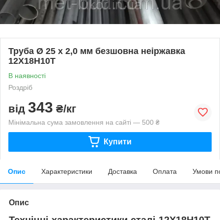
Труба Ø 25 х 2,0 мм безшовна неіржавка
12Х18Н10Т
В наявності
Роздріб
343
від
₴/кг
Мінімальна сума замовлення на сайті — 500 ₴
Купити
Опис
Характеристики
Доставка
Оплата
Умови п
Опис
Технічні характеристики сталі 12Х18Н10Т