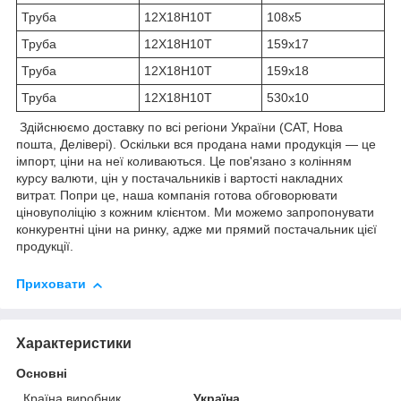
Труба
12Х18Н10Т
108х5
Труба
12Х18Н10Т
159х17
Труба
12Х18Н10Т
159х18
Труба
12Х18Н10Т
530х10
Здійснюємо доставку по всі регіони України (САТ, Нова
пошта, Делівері). Оскільки вся продана нами продукція — це
імпорт, ціни на неї коливаються. Це пов'язано з колінням
курсу валюти, цін у постачальників і вартості накладних
витрат. Попри це, наша компанія готова обговорювати
ціновуполіцію з кожним клієнтом. Ми можемо запропонувати
конкурентні ціни на ринку, адже ми прямий постачальник цієї
продукції.
Приховати
Характеристики
Основні
Країна виробник
Україна