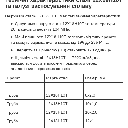
та галузі застосування сплаву
Неіржавка сталь 12Х18Н10Т має такі технічні характеристики:
Допустима напруга сталі 12Х18Н10T за температури
20 градусів становить 184 МПа.
Межі плинності 12Х18Н10Т залежить від типу прокату
та можуть варіюватися в межах від 196 до 235 МПа.
Твердість за Брінеллю (HB) становить 179 одиниць.
Щільність сталі 12Х18Н10Т — 7920 кг/м3, що
вважається досить високим показником серед
аналогічних неіржавких сплавів.
Прокат
Марка сталі
Розмір, мм
Труба
12Х18Н10Т
8х2,0
Труба
12Х18Н10Т
10х1,0
Труба
12Х18Н10Т
10х2,0
Труба
12Х18Н10Т
12х1