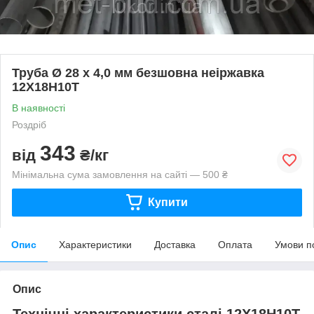
Труба Ø 28 х 4,0 мм безшовна неіржавка
12Х18Н10Т
В наявності
Роздріб
343
від
₴/кг
Мінімальна сума замовлення на сайті — 500 ₴
Купити
Опис
Характеристики
Доставка
Оплата
Умови п
Опис
Технічні характеристики сталі 12Х18Н10Т