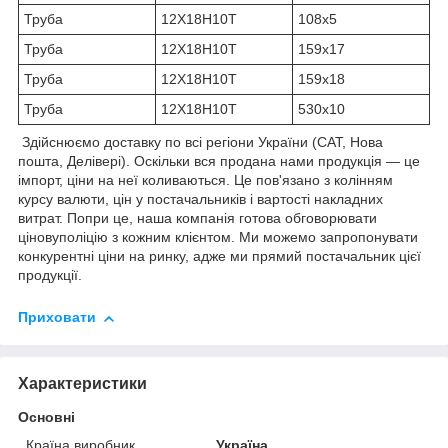
Труба
12Х18Н10Т
108х5
Труба
12Х18Н10Т
159х17
Труба
12Х18Н10Т
159х18
Труба
12Х18Н10Т
530х10
Здійснюємо доставку по всі регіони України (САТ, Нова
пошта, Делівері). Оскільки вся продана нами продукція — це
імпорт, ціни на неї коливаються. Це пов'язано з колінням
курсу валюти, цін у постачальників і вартості накладних
витрат. Попри це, наша компанія готова обговорювати
ціновуполіцію з кожним клієнтом. Ми можемо запропонувати
конкурентні ціни на ринку, адже ми прямий постачальник цієї
продукції.
Приховати
Характеристики
Основні
Країна виробник
Україна