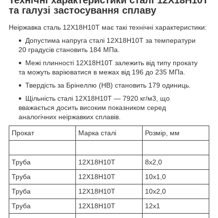
та галузі застосування сплаву
Неіржавка сталь 12Х18Н10Т має такі технічні характеристики:
Допустима напруга сталі 12Х18Н10T за температури
20 градусів становить 184 МПа.
Межі плинності 12Х18Н10Т залежить від типу прокату
та можуть варіюватися в межах від 196 до 235 МПа.
Твердість за Брінеллю (HB) становить 179 одиниць.
Щільність сталі 12Х18Н10Т — 7920 кг/м3, що
вважається досить високим показником серед
аналогічних неіржавких сплавів.
Прокат
Марка сталі
Розмір, мм
Труба
12Х18Н10Т
8х2,0
Труба
12Х18Н10Т
10х1,0
Труба
12Х18Н10Т
10х2,0
Труба
12Х18Н10Т
12х1