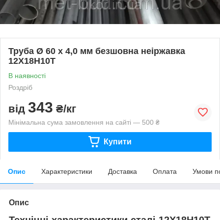
Труба Ø 60 х 4,0 мм безшовна неіржавка
12Х18Н10Т
В наявності
Роздріб
343
від
₴/кг
Мінімальна сума замовлення на сайті — 500 ₴
Купити
Опис
Характеристики
Доставка
Оплата
Умови п
Опис
Технічні характеристики сталі 12Х18Н10Т