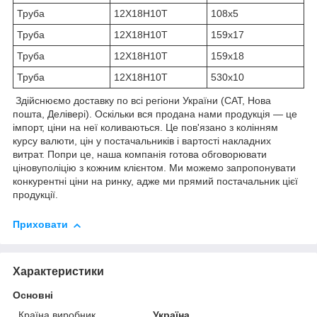
Труба
12Х18Н10Т
108х5
Труба
12Х18Н10Т
159х17
Труба
12Х18Н10Т
159х18
Труба
12Х18Н10Т
530х10
Здійснюємо доставку по всі регіони України (САТ, Нова
пошта, Делівері). Оскільки вся продана нами продукція — це
імпорт, ціни на неї коливаються. Це пов'язано з колінням
курсу валюти, цін у постачальників і вартості накладних
витрат. Попри це, наша компанія готова обговорювати
ціновуполіцію з кожним клієнтом. Ми можемо запропонувати
конкурентні ціни на ринку, адже ми прямий постачальник цієї
продукції.
Приховати
Характеристики
Основні
Країна виробник
Україна