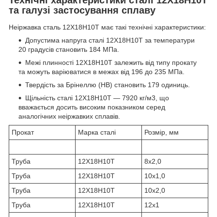
та галузі застосування сплаву
Неіржавка сталь 12Х18Н10Т має такі технічні характеристики:
Допустима напруга сталі 12Х18Н10T за температури
20 градусів становить 184 МПа.
Межі плинності 12Х18Н10Т залежить від типу прокату
та можуть варіюватися в межах від 196 до 235 МПа.
Твердість за Брінеллю (HB) становить 179 одиниць.
Щільність сталі 12Х18Н10Т — 7920 кг/м3, що
вважається досить високим показником серед
аналогічних неіржавких сплавів.
Прокат
Марка сталі
Розмір, мм
Труба
12Х18Н10Т
8х2,0
Труба
12Х18Н10Т
10х1,0
Труба
12Х18Н10Т
10х2,0
Труба
12Х18Н10Т
12х1