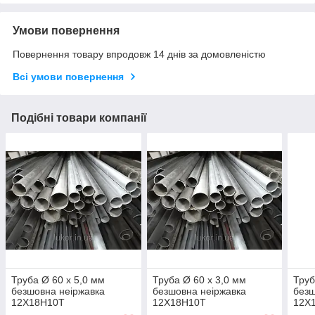
Умови повернення
Повернення товару впродовж 14 днів за домовленістю
Всі умови повернення
Подібні товари компанії
Труба Ø 60 х 5,0 мм
Труба Ø 60 х 3,0 мм
Труб
безшовна неіржавка
безшовна неіржавка
безш
12Х18Н10Т
12Х18Н10Т
12Х