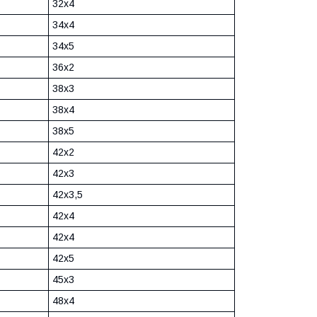
32х4
34х4
34х5
36х2
38х3
38х4
38х5
42х2
42х3
42х3,5
42х4
42х4
42х5
45х3
48х4