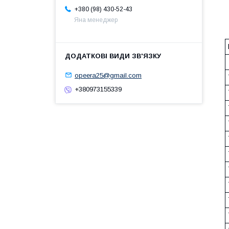
+380 (98) 430-52-43
Яна менеджер
opeera25@gmail.com
+380973155339