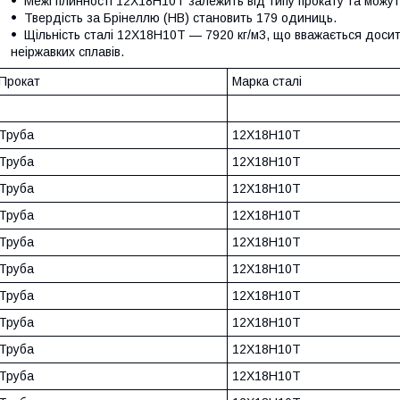
Межі плинності 12Х18Н10Т залежить від типу прокату та можут
Твердість за Брінеллю (HB) становить 179 одиниць.
Щільність сталі 12Х18Н10Т — 7920 кг/м3, що вважається досит
неіржавких сплавів.
Прокат
Марка сталі
Труба
12Х18Н10Т
Труба
12Х18Н10Т
Труба
12Х18Н10Т
Труба
12Х18Н10Т
Труба
12Х18Н10Т
Труба
12Х18Н10Т
Труба
12Х18Н10Т
Труба
12Х18Н10Т
Труба
12Х18Н10Т
Труба
12Х18Н10Т