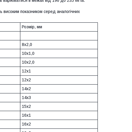
ь варіюватися в межах від 196 до 235 МПа.
ь високим показником серед аналогічних
Розмір, мм
8х2,0
10х1,0
10х2,0
12х1
12х2
14х2
14х3
15х2
16х1
16х2