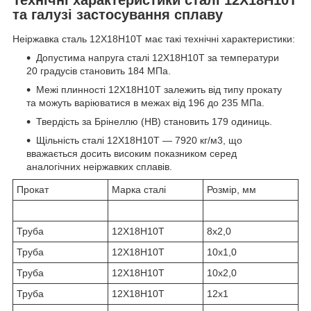
та галузі застосування сплаву
Неіржавка сталь 12Х18Н10Т має такі технічні характеристики:
Допустима напруга сталі 12Х18Н10T за температури
20 градусів становить 184 МПа.
Межі плинності 12Х18Н10Т залежить від типу прокату
та можуть варіюватися в межах від 196 до 235 МПа.
Твердість за Брінеллю (HB) становить 179 одиниць.
Щільність сталі 12Х18Н10Т — 7920 кг/м3, що
вважається досить високим показником серед
аналогічних неіржавких сплавів.
Прокат
Марка сталі
Розмір, мм
Труба
12Х18Н10Т
8х2,0
Труба
12Х18Н10Т
10х1,0
Труба
12Х18Н10Т
10х2,0
Труба
12Х18Н10Т
12х1