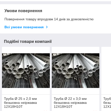
Умови повернення
Повернення товару впродовж 14 днів за домовленістю
Всі умови повернення
Подібні товари компанії
Труба Ø 25 х 2,0 мм
Труба Ø 22 х 3,0 мм
Труб
безшовна неіржавка
безшовна неіржавка
безш
12Х18Н10Т
12Х18Н10Т
12Х