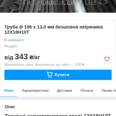
Труба Ø 106 х 13,0 мм безшовна неіржавка
12Х18Н10Т
В наявності
Роздріб
343
від
₴/кг
Мінімальна сума замовлення на сайті — 500 ₴
Купити
Опис
Характеристики
Доставка
Оплата
Умови п
Опис
Технічні характеристики сталі 12Х18Н10Т