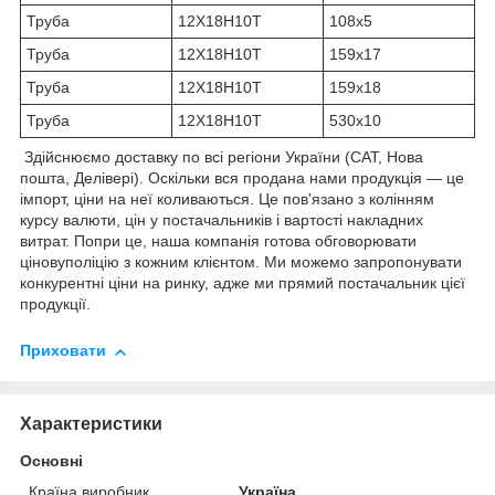
Труба
12Х18Н10Т
108х5
Труба
12Х18Н10Т
159х17
Труба
12Х18Н10Т
159х18
Труба
12Х18Н10Т
530х10
Здійснюємо доставку по всі регіони України (САТ, Нова
пошта, Делівері). Оскільки вся продана нами продукція — це
імпорт, ціни на неї коливаються. Це пов'язано з колінням
курсу валюти, цін у постачальників і вартості накладних
витрат. Попри це, наша компанія готова обговорювати
ціновуполіцію з кожним клієнтом. Ми можемо запропонувати
конкурентні ціни на ринку, адже ми прямий постачальник цієї
продукції.
Приховати
Характеристики
Основні
Країна виробник
Україна