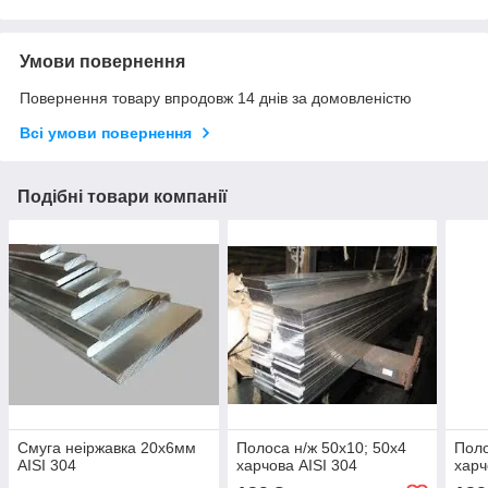
Умови повернення
Повернення товару впродовж 14 днів за домовленістю
Всі умови повернення
Подібні товари компанії
Смуга неіржавка 20х6мм
Полоса н/ж 50х10; 50х4
Поло
AISI 304
харчова AISI 304
харч