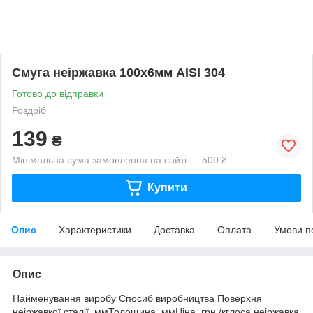
Смуга неіржавка 100х6мм AISI 304
Готово до відправки
Роздріб
139
₴
Мінімальна сума замовлення на сайті — 500 ₴
Купити
Опис
Характеристики
Доставка
Оплата
Умови п
Опис
Найменування виробу Cпосиб виробництва Поверхня
неіржавкої сталії, ммТолощина, ммЦіна, грн./кглоса неіржавка