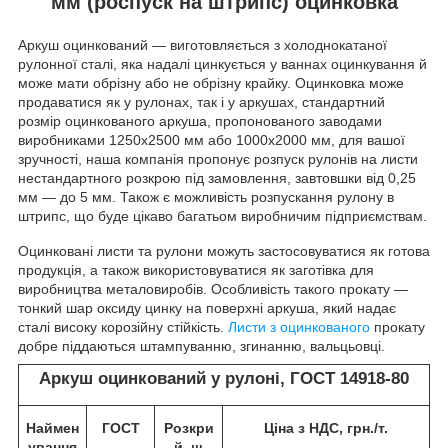
мм (роспуск на штрипс) оцинковка
Аркуш оцинкований — виготовляється з холоднокатаної
рулонної сталі, яка надалі цинкується у ваннах оцинкування й
може мати обрізну або не обрізну крайку. Оцинковка може
продаватися як у рулонах, так і у аркушах, стандартний
розмір оцинкованого аркуша, пропонованого заводами
виробниками 1250х2500 мм або 1000х2000 мм, для вашої
зручності, наша компанія пропонує розпуск рулонів на листи
нестандартного розкрою під замовлення, завтовшки від 0,25
мм — до 5 мм. Також є можливість розпускання рулону в
штрипс, що буде цікаво багатьом виробничим підприємствам.
Оцинковані листи та рулони можуть застосовуватися як готова
продукція, а також використовуватися як заготівка для
виробництва металовиробів. Особливість такого прокату —
тонкий шар оксиду цинку на поверхні аркуша, який надає
сталі високу корозійну стійкість.
Листи з оцинкованого
прокату
добре піддаються штампуванню, згинанню, вальцьовці.
Аркуш оцинкований у рулоні, ГОСТ 14918-80
Наймен
ГОСТ
Розкри
Ціна з НДС, грн./т.
ування
й, ш