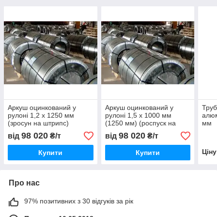
Аркуш оцинкований у
Аркуш оцинкований у
Труб
рулоні 1,2 х 1250 мм
рулоні 1,5 х 1000 мм
алюм
(зросун на штрипс)
(1250 мм) (роспуск на
мм
оцинковка
штрипс) оцинковка
98 020
98 020
від
₴/т
від
₴/т
Цін
Купити
Купити
Про нас
97% позитивних з 30 відгуків за рік