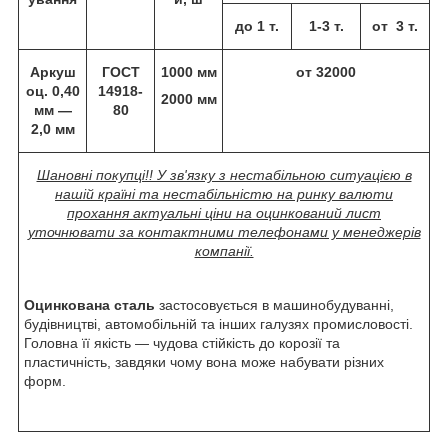
до 1 т.
1-3 т.
от 3 т.
Аркуш
ГОСТ
1000 мм
от 32000
оц. 0,40
14918-
2000 мм
мм —
80
2,
0 мм
Шановні покупці!! У зв'язку з нестабільною ситуацією в
нашій країні та нестабільністю на ринку валюти
прохання актуальні ціни на оцинкований лист
уточнювати за контактними телефонами у менеджерів
компанії.
Оцинкована сталь
застосовується в машинобудуванні,
будівництві, автомобільній та інших галузях промисловості.
Головна її якість — чудова стійкість до корозії та
пластичність, завдяки чому вона може набувати різних
форм.