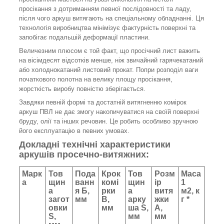
просікання з дотриманням певної послідовності та ладу,
після чого аркуш витягають на спеціальному обладнанні. Ця
технологія виробництва мінімізує фактурність поверхні та
запобігає подальшій деформації пластини.
Величезним плюсом є той факт, що просічний лист важить
на вісімдесят відсотків менше, ніж звичайний гарячекатаний
або холоднокатаний листовий прокат. Попри розподіл ваги
початкового полотна на велику площу просікання,
жорсткість виробу повністю зберігається.
Завдяки певній формі та достатній витягненню комірок
аркуш ПВЛ не дає змогу накопичуватися на своїй поверхні
бруду, олії та інших речовин. Це робить особливо зручною
його експлуатацію в певних умовах.
Докладні технічні характеристики
аркушів просечно-витяжних:
Марк
Тов
Пода
Крок
Тов
Розм
Маса
а
щин
ванн
комі
щин
ір
1
а
я Б,
рки
а
витя
м
2
,
к
загот
мм
В,
арку
жки
г *
овки
мм
ша S,
А,
S,
мм
мм