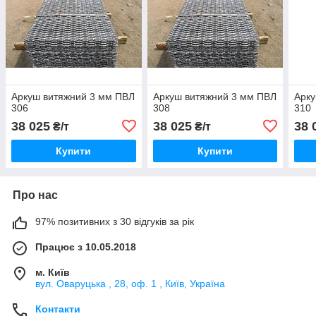
Аркуш витяжний 3 мм ПВЛ
Аркуш витяжний 3 мм ПВЛ
Арку
306
308
310
38 025
38 025
38 
₴/т
₴/т
Купити
Купити
Про нас
97% позитивних з 30 відгуків за рік
Працює з 10.05.2018
м. Київ
вул. Оваруцька , 28, оф. 1 , Київ, Україна
Контакти