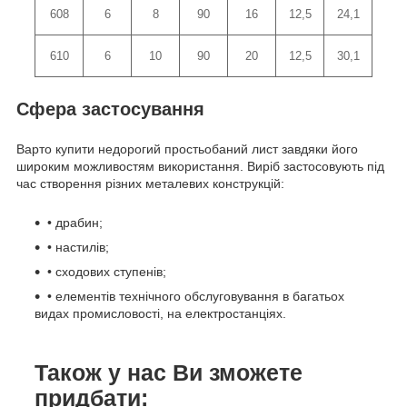
608
6
8
90
16
12,5
24,1
610
6
10
90
20
12,5
30,1
Сфера застосування
Варто купити недорогий простьобаний лист завдяки його
широким можливостям використання. Виріб застосовують під
час створення різних металевих конструкцій:
• драбин;
• настилів;
• сходових ступенів;
• елементів технічного обслуговування в багатьох
видах промисловості, на електростанціях.
Також у нас Ви зможете
придбати: