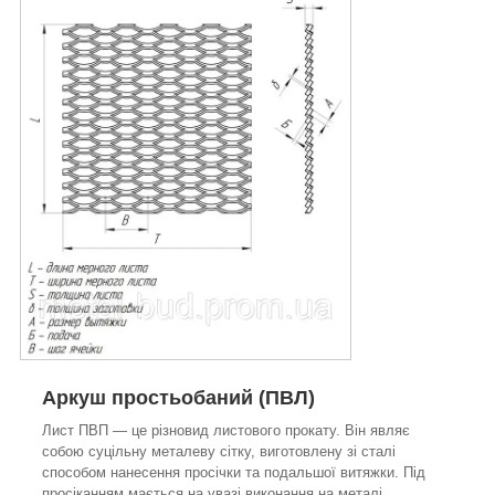
Аркуш простьобаний (ПВЛ)
Лист ПВП — це різновид листового прокату. Він являє
собою суцільну металеву сітку, виготовлену зі сталі
способом нанесення просічки та подальшої витяжки. Під
просіканням мається на увазі виконання на металі