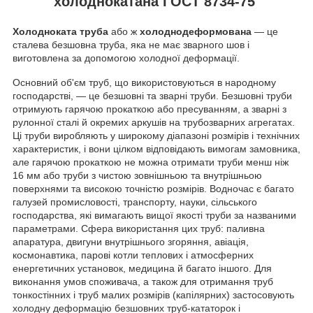
холоднокатана ГОСТ 8734-75
Холодноката труба
або ж
холоднодеформована
— це
сталева безшовна труба, яка не має зварного шов і
виготовлена за допомогою холодної деформації.
Основний об'єм труб, що використовуються в народному
господарстві, — це безшовні та зварні труби. Безшовні труби
отримують гарячою прокаткою або пресуванням, а зварні з
рулонної сталі й окремих аркушів на трубозварних агрегатах.
Ці труби виробляють у широкому діапазоні розмірів і технічних
характеристик, і вони цілком відповідають вимогам замовника,
але гарячою прокаткою не можна отримати труби менш ніж
16 мм або труби з чистою зовнішньою та внутрішньою
поверхнями та високою точністю розмірів. Водночас є багато
галузей промисловості, транспорту, науки, сільського
господарства, які вимагають вищої якості труби за названими
параметрами. Сфера використання цих труб: паливна
апаратура, двигуни внутрішнього згоряння, авіація,
космонавтика, парові котли теплових і атмосферних
енергетичних установок, медицина й багато іншого. Для
виконання умов споживача, а також для отримання труб
тонкостінних і труб малих розмірів (капілярних) застосовують
холодну деформацію безшовних труб-кататорок і