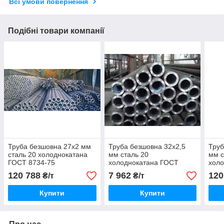
Всі умови повернення
Подібні товари компанії
Труба безшовна 27х2 мм
Труба безшовна 32х2,5
Труб
сталь 20 холоднокатана
мм сталь 20
мм с
ГОСТ 8734-75
холоднокатана ГОСТ
хол
8734-75
8734
120 788
7 962
120
₴/т
₴/т
Купити
Купити