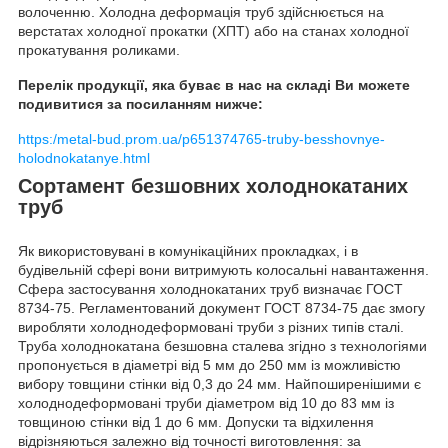
волоченню. Холодна деформація труб здійснюється на
верстатах холодної прокатки (ХПТ) або на станах холодної
прокатування роликами.
Перелік продукції, яка буває в нас на складі Ви можете
подивитися за посиланням нижче:
https:/metal-bud.prom.ua/p651374765-truby-besshovnye-
holodnokatanye.html
Сортамент безшовних холоднокатаних
труб
Як використовувані в комунікаційних прокладках, і в
будівельній сфері вони витримують колосальні навантаження.
Сфера застосування холоднокатаних труб визначає ГОСТ
8734-75. Регламентований документ ГОСТ 8734-75 дає змогу
виробляти холоднодеформовані труби з різних типів сталі.
Труба холоднокатана безшовна сталева згідно з технологіями
пропонується в діаметрі від 5 мм до 250 мм із можливістю
вибору товщини стінки від 0,3 до 24 мм. Найпоширенішими є
холоднодеформовані труби діаметром від 10 до 83 мм із
товщиною стінки від 1 до 6 мм. Допуски та відхилення
відрізняються залежно від точності виготовлення: за