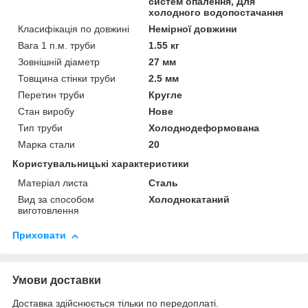
систем опалення, Для
холодного водопостачання
Класифікація по довжині
Немірної довжини
Вага 1 п.м. труби
1.55 кг
Зовнішній діаметр
27 мм
Товщина стінки труби
2.5 мм
Перетин труби
Кругле
Стан виробу
Нове
Тип труби
Холоднодеформована
Марка стали
20
Користувальницькі характеристики
Матеріал листа
Сталь
Вид за способом
Холоднокатаний
виготовлення
Приховати
Умови доставки
Доставка здійснюється тільки по передоплаті.