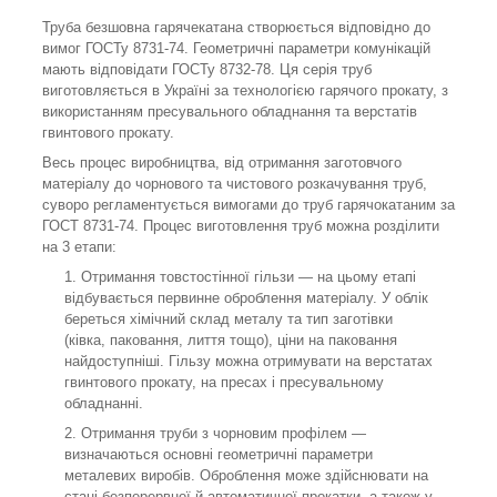
Труба безшовна гарячекатана створюється відповідно до
вимог ГОСТу 8731-74. Геометричні параметри комунікацій
мають відповідати ГОСТу 8732-78. Ця серія труб
виготовляється в Україні за технологією гарячого прокату, з
використанням пресувального обладнання та верстатів
гвинтового прокату.
Весь процес виробництва, від отримання заготовчого
матеріалу до чорнового та чистового розкачування труб,
суворо регламентується вимогами до труб гарячокатаним за
ГОСТ 8731-74. Процес виготовлення труб можна розділити
на 3 етапи:
Отримання товстостінної гільзи — на цьому етапі
відбувається первинне оброблення матеріалу. У облік
береться хімічний склад металу та тип заготівки
(ківка, паковання, лиття тощо), ціни на паковання
найдоступніші. Гільзу можна отримувати на верстатах
гвинтового прокату, на пресах і пресувальному
обладнанні.
Отримання труби з чорновим профілем —
визначаються основні геометричні параметри
металевих виробів. Оброблення може здійснювати на
стані безперервної й автоматичної прокатки, а також у