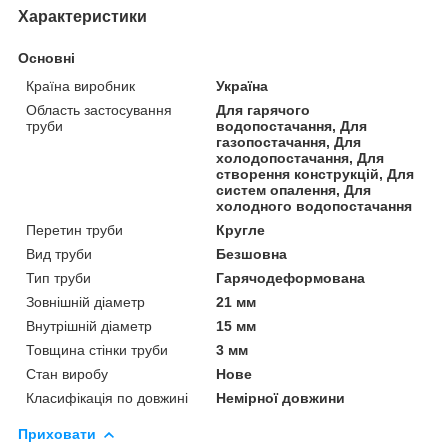
Характеристики
Основні
Країна виробник
Україна
Область застосування
Для гарячого
труби
водопостачання, Для
газопостачання, Для
холодопостачання, Для
створення конструкцій, Для
систем опалення, Для
холодного водопостачання
Перетин труби
Кругле
Вид труби
Безшовна
Тип труби
Гарячодеформована
Зовнішній діаметр
21 мм
Внутрішній діаметр
15 мм
Товщина стінки труби
3 мм
Стан виробу
Нове
Класифікація по довжині
Немірної довжини
Приховати