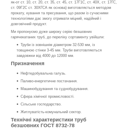
як-от ст. 10, ст. 20, ст. 35, ст. 45, ст. 17Г1С, ст. 40Х, ст. 17ГС,
ст. 09Г2С ст. 30ХГСА як основа) виготовляється методом
прокату, кування та пресування, що разом із сучасними
технологіями дає змогу отримати міцний, надійний і
довговічний продукт.
Ми пропонуємо дуже широку серію безшовних
гарячекатаних труб, до переліку сортаменту увійшли:
Труби із зовнішнім діаметром 32-530 мм, із
товщиною стінки 3-45 мм. Труби виготовляються
завдовжки від 4000 до 12000 мм.
Призначення
Нефтедобувальна галузь.
Паливо-енергетичне постачання.
Машинобудування та суднобудування.
Сфера хімічної промисловості.
Сільське господарство.
Житлуватість-комунальний сектор.
Технічні характеристики труб
безшовних ГОСТ 8732-78