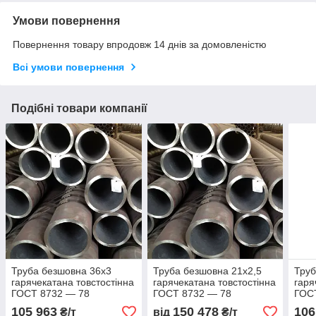
Умови повернення
Повернення товару впродовж 14 днів за домовленістю
Всі умови повернення
Подібні товари компанії
Труба безшовна 36х3
Труба безшовна 21х2,5
Труб
гарячекатана товстостінна
гарячекатана товстостінна
гаря
ГОСТ 8732 — 78
ГОСТ 8732 — 78
ГОС
105 963
150 478
106
₴/т
від
₴/т