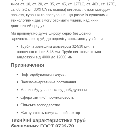
як-от ст. 10, ст. 20, ст. 35, ст. 45, ст. 17Г1С, ст. 40Х, ст. 17ГС,
ст. 09Г2С ст. 30ХГСА як основа) виготовляється методом
прокату, кування та пресування, що разом із сучасними
технологіями дає змогу отримати міцний, надійний і
довговічний продукт.
Ми пропонуємо дуже широку серію безшовних
гарячекатаних труб, до переліку сортаменту увійшли:
Труби із зовнішнім діаметром 32-530 мм, із
товщиною стінки 3-45 мм. Труби виготовляються
завдовжки від 4000 до 12000 мм.
Призначення
Нефтедобувальна галузь.
Паливо-енергетичне постачання.
Машинобудування та суднобудування.
Сфера хімічної промисловості.
Сільське господарство.
Житлуватість-комунальний сектор.
Технічні характеристики труб
безшовних ГОСТ 8732-78