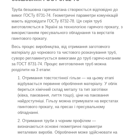
Труба безшовна гарячекатана створюється відповідно до
вимог ГОСТу 8731-74. Геометричні параметри комунікацій
мають відповідати ГОСТу 8732-78. Ця серія труб
виготовляється в Україні за технологією гарячого прокату, з
використанням пресувального обладнання та верстатів
гвинтового прокату.
Весь процес виробництва, від отримання заготовчого
матеріалу до чорнового та чистового розкачування труб,
суворо регламентується вимогами до труб гарячо-катаним
за ГОСТ 8731-74. Процес виготовлення труб можна
розділити на 3 етапи:
Отримання товстостінної гільзи — на цьому етапі
відбувається первинне оброблення матеріалу. У облік
береться хімічний склад металу та тип заготівки
(ківка, паковання, лиття тощо), ціни на паковання
найдоступніші. Гільзу можна отримувати на верстатах
гвинтового прокату, на пресах і пресувальному
обладнанні.
Отримання труби з чорним профілем —
визначаються основні геометричні параметри
металевих виробів. Оброблення може здійснювати на