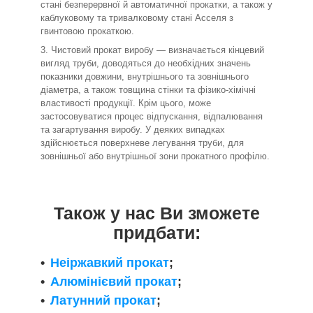
стані безперервної й автоматичної прокатки, а також у
каблуковому та тривалковому стані Асселя з
гвинтовою прокаткою.
Чистовий прокат виробу — визначається кінцевий
вигляд труби, доводяться до необхідних значень
показники довжини, внутрішнього та зовнішнього
діаметра, а також товщина стінки та фізико-хімічні
властивості продукції. Крім цього, може
застосовуватися процес відпускання, відпалювання
та загартування виробу. У деяких випадках
здійснюється поверхневе легування труби, для
зовнішньої або внутрішньої зони прокатного профілю.
Також у нас Ви зможете
придбати:
Неіржавкий прокат
;
Алюмінієвий прокат
;
Латунний прокат
;