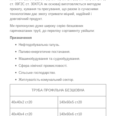
ст. 09Г2С ст. 30ХГСА як основа) виготовляється методом
прокату, кування та пресування, що разом із сучасними
технологіями дає змогу отримати міцний, надійний і
довговічний продукт.
Ми пропонуємо дуже широку серію безшовних
гарячекатаних труб, до переліку сортаменту увійшли:
Призначення
Нефтедобувальна галузь.
Паливо-енергетичне постачання.
Машинобудування та суднобудування.
Сфера хімічної промисловості.
Сільське господарство.
Житлуватість-комунальний сектор.
ТРУБА ПРОФІЛЬНА БЕЗШОВНА
40х40х2 ст20
140х60х5 ст20
40х40х4 ст20
140х60х6 ст10