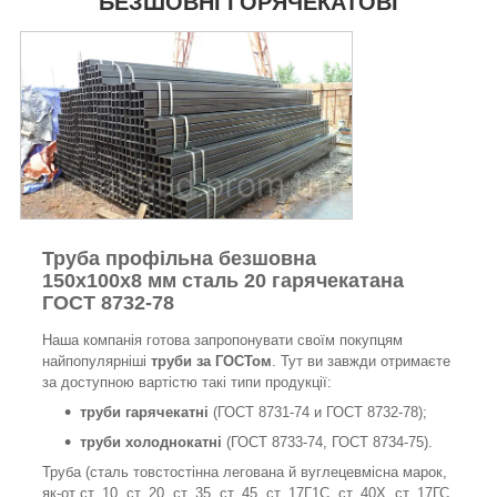
БЕЗШОВНІ ГОРЯЧЕКАТОВІ
Труба профільна безшовна
150х100х8 мм сталь 20 гарячекатана
ГОСТ 8732-78
Наша компанія готова запропонувати своїм покупцям
найпопулярніші
труби за ГОСТом
. Тут ви завжди отримаєте
за доступною вартістю такі типи продукції:
труби гарячекатні
(ГОСТ 8731-74 и ГОСТ 8732-78);
труби холоднокатні
(ГОСТ 8733-74, ГОСТ 8734-75).
Труба (сталь товстостінна легована й вуглецевмісна марок,
як-от ст. 10, ст. 20, ст. 35, ст. 45, ст. 17Г1С, ст. 40Х, ст. 17ГС,