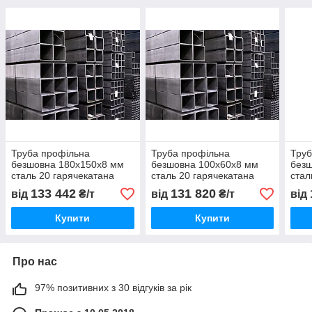
Труба профільна
Труба профільна
Труб
безшовна 180х150х8 мм
безшовна 100х60х8 мм
без
сталь 20 гарячекатана
сталь 20 гарячекатана
стал
ГОСТ 8732-78
ГОСТ 8732-78
ГОС
133 442
131 820
від
₴/т
від
₴/т
від
Купити
Купити
Про нас
97% позитивних з 30 відгуків за рік