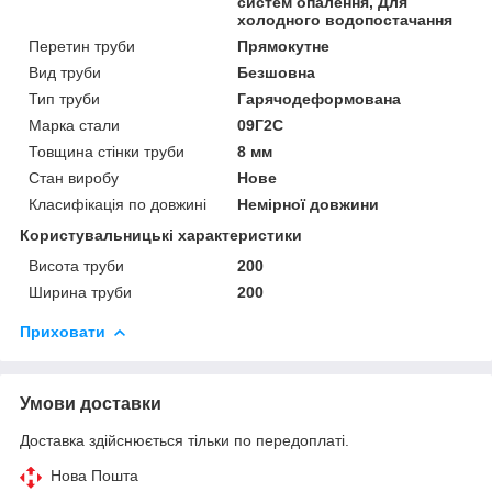
систем опалення, Для
холодного водопостачання
Перетин труби
Прямокутне
Вид труби
Безшовна
Тип труби
Гарячодеформована
Марка стали
09Г2С
Товщина стінки труби
8 мм
Стан виробу
Нове
Класифікація по довжині
Немірної довжини
Користувальницькі характеристики
Висота труби
200
Ширина труби
200
Приховати
Умови доставки
Доставка здійснюється тільки по передоплаті.
Нова Пошта