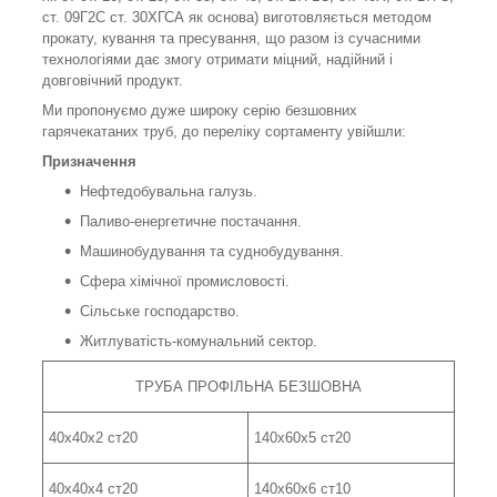
ст. 09Г2С ст. 30ХГСА як основа) виготовляється методом
прокату, кування та пресування, що разом із сучасними
технологіями дає змогу отримати міцний, надійний і
довговічний продукт.
Ми пропонуємо дуже широку серію безшовних
гарячекатаних труб, до переліку сортаменту увійшли:
Призначення
Нефтедобувальна галузь.
Паливо-енергетичне постачання.
Машинобудування та суднобудування.
Сфера хімічної промисловості.
Сільське господарство.
Житлуватість-комунальний сектор.
ТРУБА ПРОФІЛЬНА БЕЗШОВНА
40х40х2 ст20
140х60х5 ст20
40х40х4 ст20
140х60х6 ст10