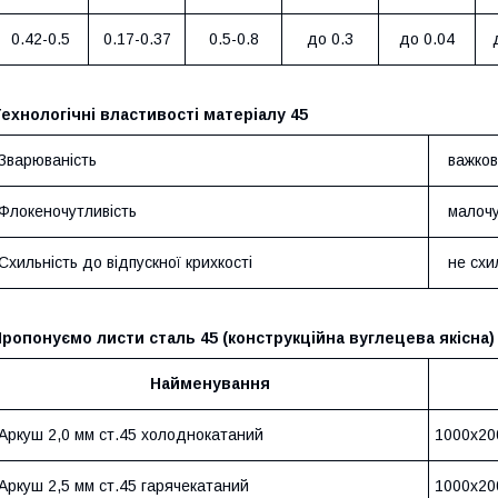
0.42-0.5
0.17-0.37
0.5-0.8
до 0.3
до 0.04
ехнологічні властивості матеріалу 45
Зварюваність
важков
Флокеночутливість
малочу
Схильність до відпускної крихкості
не схи
ропонуємо листи сталь 45 (конструкційна вуглецева якісна)
Найменування
Аркуш 2,0 мм ст.45 холоднокатаний
1000х20
Аркуш 2,5 мм ст.45 гарячекатаний
1000х20