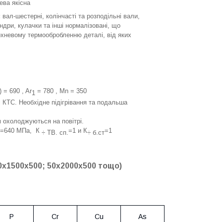
ева якісна
:
вал-шестерні, колінчасті та розподільні вали,
ндри, кулачки та інші нормалізовані, що
хневому термообробленню деталі, від яких
) = 690 , Ar
= 780 , Mn = 350
1
КТС. Необхідне підігрівання та подальша
м охолоджуються на повітрі.
=640 МПа, К
=1 и К
=1
÷ ТВ. сп.
÷ б.ст
0х1500х500; 50х2000х500 тощо)
P
Cr
Cu
As