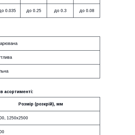
до 0.035
до 0.25
до 0.3
до 0.08
арювана
тлива
льна
 в асортименті:
Розмір (розкрій), мм
00, 1250х2500
00