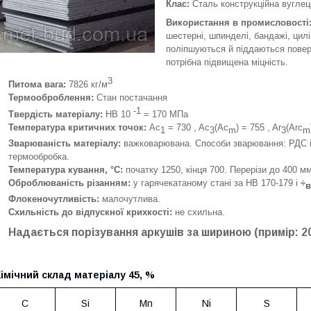
Клас:
Сталь конструкційна вуглец
Використання в промисловості
шестерні, шпинделі, бандажі, цилі
поліпшуються й піддаються повер
потрібна підвищена міцність.
3
Питома вага:
7826 кг/м
Термооброблення:
Стан постачання
-1
Твердість матеріалу:
HB 10
= 170 МПа
Температура критичних точок:
Ac
= 730 , Ac
(Ac
) = 755 , Ar
(Arc
1
3
m
3
m
Зварюваність матеріалу:
важковарювана. Способи зварювання: РДС і 
термообробка.
Температура кування, °С:
початку 1250, кінця 700. Перерізи до 400 м
Оброблюваність різанням:
у гарячекатаному стані за HB 170-179 і
÷
в
Флокеночутливість:
малочутлива.
Схильність до відпускної крихкості:
не схильна.
Надається порізування аркушів за шириною (примір: 2
імічний склад матеріалу 45, %
C
Si
Mn
Ni
S