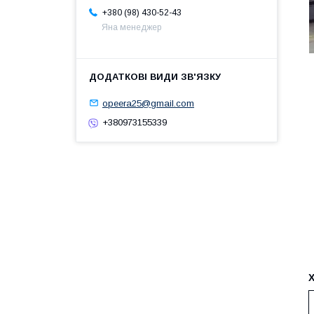
+380 (98) 430-52-43
Яна менеджер
opeera25@gmail.com
+380973155339
Х