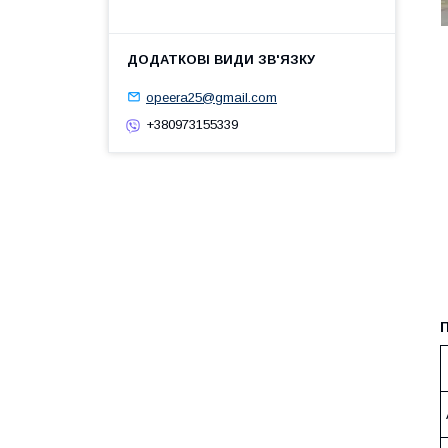
opeera25@gmail.com
+380973155339
П