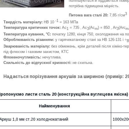
поліпшуються й піддаються повер
потрібна підвищена міцність.
3
Питома вага сталі 20:
7,85 г/см
-1
Твердість матеріалу:
HB 10
= 163 МПа
Температура критичних точок:
Ac
= 735 , Ac
(Ac
) = 850 , Ar
(Arc
1
3
m
3
m
Температура кування, °С:
початку 1280, кінця 750, охолодження на по
Оброблюваність різанням:
у гарячекатаному стані за HB 126-131 і ÷
Зварюваність матеріалу:
без обмежень, крім деталей після хіміко-те
під флюсом і газовим захистом, КТС
Флокеночутливість:
нечутлива.
Схильність до відпускної крихкості:
не схильна.
Надається порізування аркушів за шириною (примір: 2
ропонуємо листи сталь 20 (конструкційна вуглецева якісна)
Найменування
Аркуш 1,0 мм ст.20 холоднокатаний
1000х20