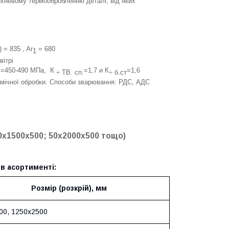
хневому термообробленню деталі, від яких
) = 835 , Ar
= 680
1
вітрі
=450-490 МПа, К
=1,7 и К
=1,6
B
÷ ТВ. сп.
÷ б.ст
рмічної обробки. Способи зварювання: РДС, АДС
0х1500х500; 50х2000х500 тощо)
 в асортименті:
Розмір (розкрій), мм
00, 1250х2500