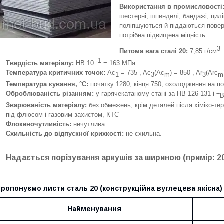
Використання в промисловості
шестерні, шпинделі, бандажі, цилі
поліпшуються й піддаються повер
потрібна підвищена міцність.
3
Питома вага сталі 20:
7,85 г/см
-1
Твердість матеріалу:
HB 10
= 163 МПа
Температура критичних точок:
Ac
= 735 , Ac
(Ac
) = 850 , Ar
(Arc
1
3
m
3
m
Температура кування, °С:
початку 1280, кінця 750, охолодження на по
Оброблюваність різанням:
у гарячекатаному стані за HB 126-131 і ÷
Зварюваність матеріалу:
без обмежень, крім деталей після хіміко-те
під флюсом і газовим захистом, КТС
Флокеночутливість:
нечутлива.
Схильність до відпускної крихкості:
не схильна.
Надається порізування аркушів за шириною (примір: 2
ропонуємо листи сталь 20 (конструкційна вуглецева якісна)
Найменування