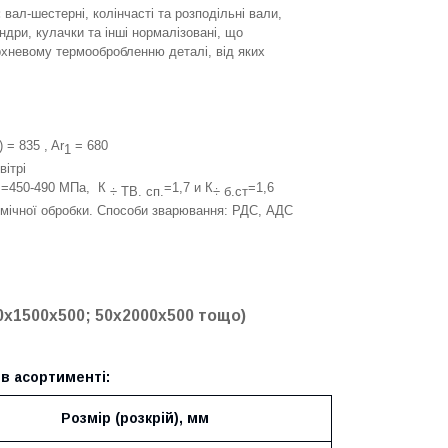
:
вал-шестерні, колінчасті та розподільні вали,
ндри, кулачки та інші нормалізовані, що
хневому термообробленню деталі, від яких
) = 835 , Ar
= 680
1
вітрі
=450-490 МПа, К
=1,7 и К
=1,6
B
÷ ТВ. сп.
÷ б.ст
рмічної обробки. Способи зварювання: РДС, АДС
0х1500х500; 50х2000х500 тощо)
 в асортименті:
Розмір (розкрій), мм