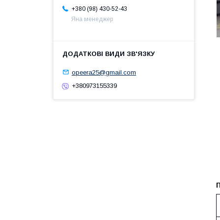
+380 (98) 430-52-43
Яна менеджер
opeera25@gmail.com
+380973155339
П