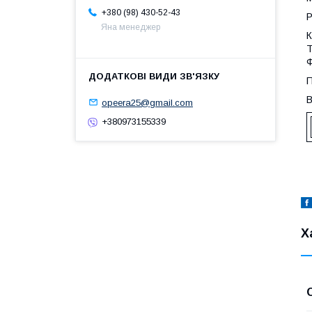
+380 (98) 430-52-43
Р
Яна менеджер
К
Т
Ф
П
В
opeera25@gmail.com
+380973155339
Х