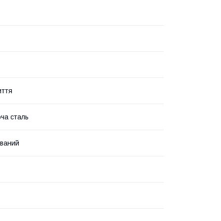
иття
ча сталь
ваний