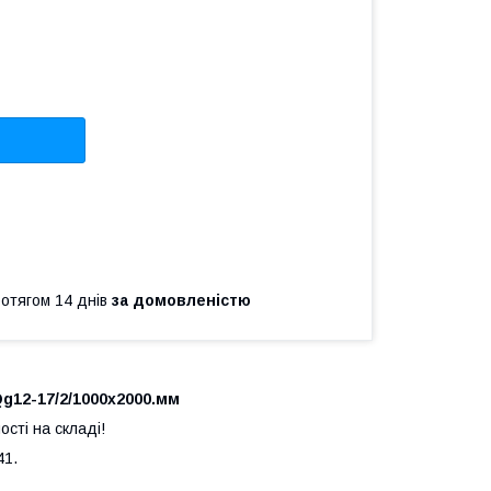
ротягом 14 днів
за домовленістю
g12-17/2/1000x2000.мм
сті на складі!
41.