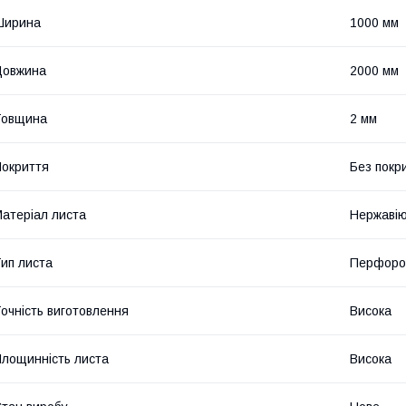
Ширина
1000 мм
Довжина
2000 мм
Товщина
2 мм
окриття
Без покр
атеріал листа
Нержавію
ип листа
Перфоро
очність виготовлення
Висока
лощинність листа
Висока