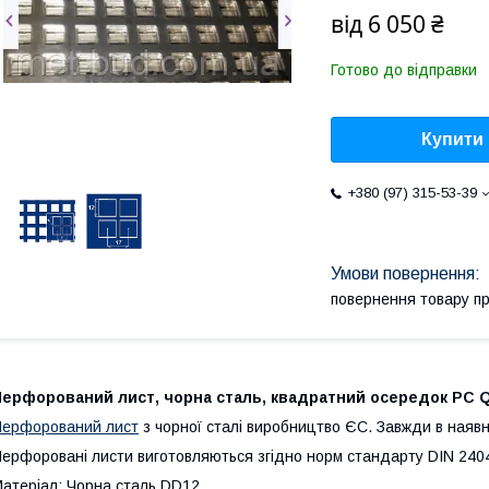
від
6 050 ₴
Готово до відправки
Купити
+380 (97) 315-53-39
повернення товару п
Перфорований лист, чорна сталь, квадратний осередок PC Q
ерфорований лист
з чорної сталі виробництво ЄС. Завжди в наявно
ерфоровані листи виготовляються згідно норм стандарту DIN 240
атеріал: Чорна сталь DD12