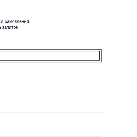
ід замовлення.
а запитом
.