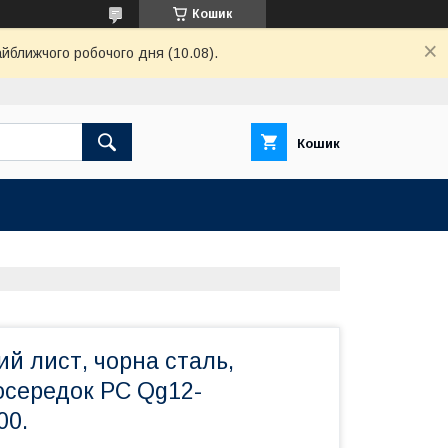
Кошик
айближчого робочого дня (10.08).
Кошик
й лист, чорна сталь,
осередок PC Qg12-
00.