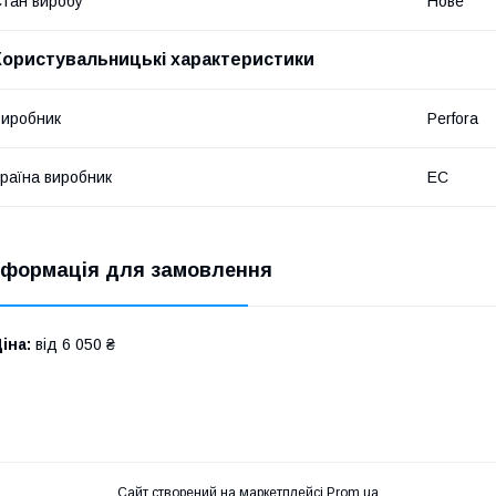
тан виробу
Нове
Користувальницькі характеристики
иробник
Perfora
раїна виробник
EC
нформація для замовлення
іна:
від 6 050 ₴
Сайт створений на маркетплейсі
Prom.ua