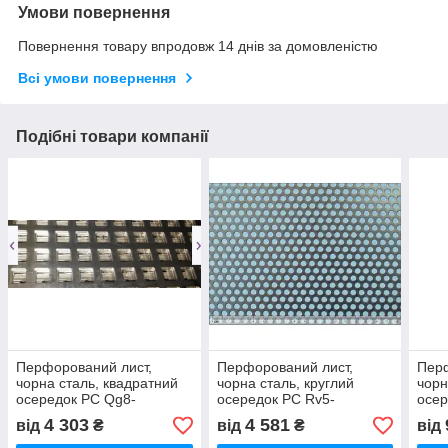
Умови повернення
Повернення товару впродовж 14 днів за домовленістю
Всі умови повернення
Подібні товари компанії
Перфорований лист,
Перфорований лист,
Перф
чорна сталь, квадратний
чорна сталь, круглий
чорн
осередок PC Qg8-
осередок PC Rv5-
осер
12/1/1000x2000
8/1/1000x2000
30/2
4 303
4 581
від
₴
від
₴
від