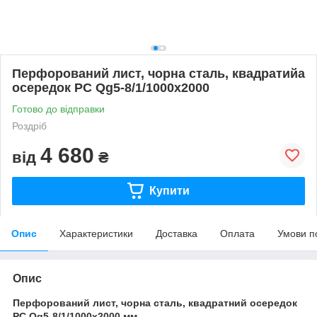
Перфорований лист, чорна сталь, квадратийа
осередок PC Qg5-8/1/1000x2000
Готово до відправки
Роздріб
4 680
від
₴
Купити
Опис
Характеристики
Доставка
Оплата
Умови п
Опис
Перфорований лист, чорна сталь, квадратний осередок
PC Qg5-8/1/1000x2000 мм