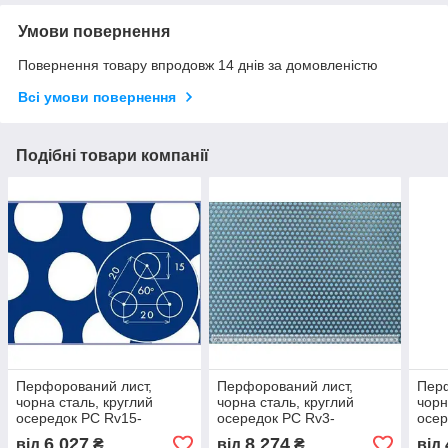
Умови повернення
Повернення товару впродовж 14 днів за домовленістю
Всі умови повернення
Подібні товари компанії
Перфорований лист,
Перфорований лист,
Перф
чорна сталь, круглий
чорна сталь, круглий
чорн
осередок PC Rv15-
осередок PC Rv3-
осер
20/1,5/1000x2000
5/2/1000x2000
8/1/
6 027
8 274
від
₴
від
₴
від